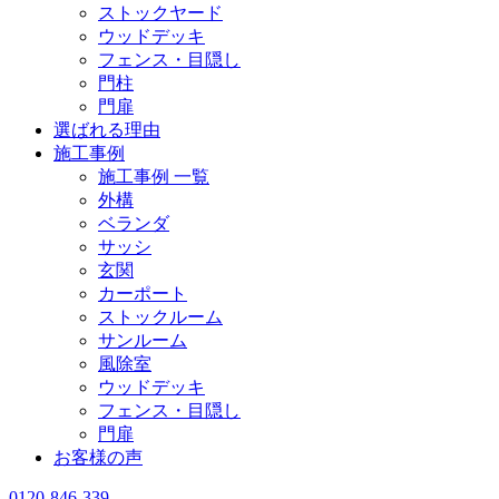
ストックヤード
ウッドデッキ
フェンス・目隠し
門柱
門扉
選ばれる理由
施工事例
施工事例 一覧
外構
ベランダ
サッシ
玄関
カーポート
ストックルーム
サンルーム
風除室
ウッドデッキ
フェンス・目隠し
門扉
お客様の声
0120-846-339