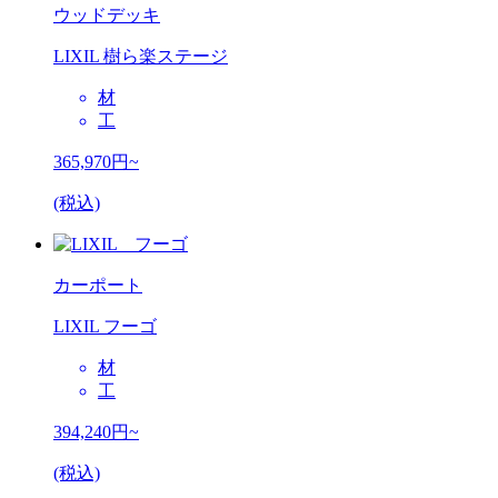
ウッドデッキ
LIXIL 樹ら楽ステージ
材
工
365,970
円~
(税込)
カーポート
LIXIL フーゴ
材
工
394,240
円~
(税込)