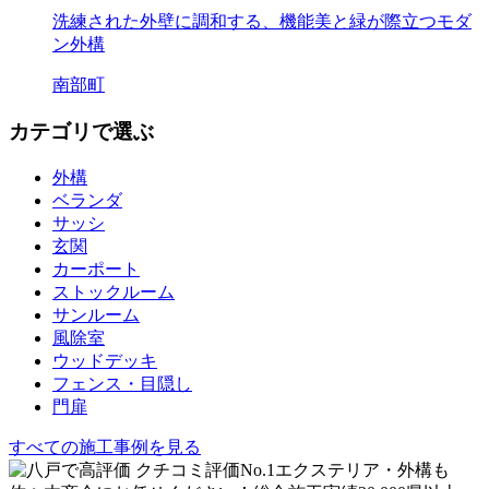
洗練された外壁に調和する、機能美と緑が際立つモダ
ン外構
南部町
カテゴリで選ぶ
外構
ベランダ
サッシ
玄関
カーポート
ストックルーム
サンルーム
風除室
ウッドデッキ
フェンス・目隠し
門扉
すべての施工事例を見る