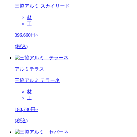
三協アルミ スカイリード
材
工
396,660
円~
(税込)
アルミテラス
三協アルミ テラーネ
材
工
180,730
円~
(税込)