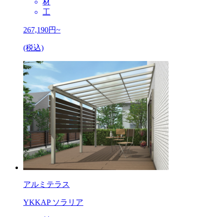
材
工
267,190
円~
(税込)
アルミテラス
YKKAP ソラリア