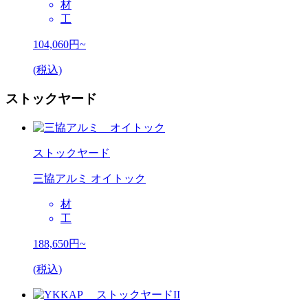
材
工
104,060
円~
(税込)
ストックヤード
ストックヤード
三協アルミ オイトック
材
工
188,650
円~
(税込)