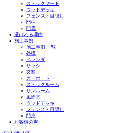
ストックヤード
ウッドデッキ
フェンス・目隠し
門柱
門扉
選ばれる理由
施工事例
施工事例 一覧
外構
ベランダ
サッシ
玄関
カーポート
ストックルーム
サンルーム
風除室
ウッドデッキ
フェンス・目隠し
門扉
お客様の声
0120-846-339