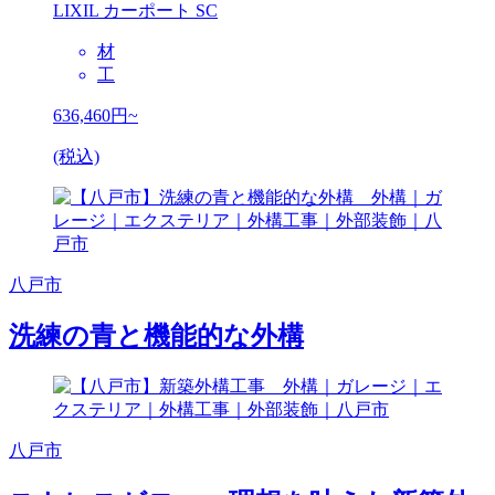
LIXIL カーポート SC
材
工
636,460
円~
(税込)
八戸市
洗練の青と機能的な外構
八戸市