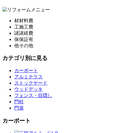
材
材料費
工
施工費
諸
諸経費
保
保証有
他
その他
カテゴリ別に見る
カーポート
アルミテラス
ストックヤード
ウッドデッキ
フェンス・目隠し
門柱
門扉
カーポート