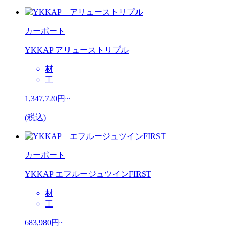
カーポート
YKKAP アリューストリプル
材
工
1,347,720
円~
(税込)
カーポート
YKKAP エフルージュツインFIRST
材
工
683,980
円~