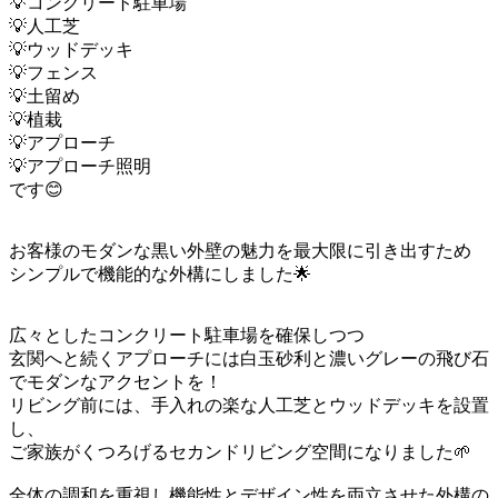
💡コンクリート駐車場
💡人工芝
💡ウッドデッキ
💡フェンス
💡土留め
💡植栽
💡アプローチ
💡アプローチ照明
です😊
お客様のモダンな黒い外壁の魅力を最大限に引き出すため
シンプルで機能的な外構にしました🌟
広々としたコンクリート駐車場を確保しつつ
玄関へと続くアプローチには白玉砂利と濃いグレーの飛び石
でモダンなアクセントを！
リビング前には、手入れの楽な人工芝とウッドデッキを設置
し、
ご家族がくつろげるセカンドリビング空間になりました🌱
全体の調和を重視し機能性とデザイン性を両立させた外構の