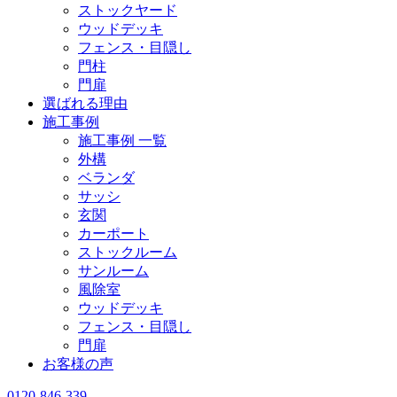
ストックヤード
ウッドデッキ
フェンス・目隠し
門柱
門扉
選ばれる理由
施工事例
施工事例 一覧
外構
ベランダ
サッシ
玄関
カーポート
ストックルーム
サンルーム
風除室
ウッドデッキ
フェンス・目隠し
門扉
お客様の声
0120-846-339