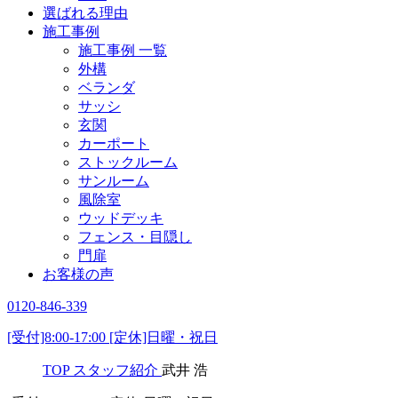
選ばれる理由
施工事例
施工事例 一覧
外構
ベランダ
サッシ
玄関
カーポート
ストックルーム
サンルーム
風除室
ウッドデッキ
フェンス・目隠し
門扉
お客様の声
0120-846-339
[受付]8:00-17:00 [定休]日曜・祝日
TOP
スタッフ紹介
武井 浩