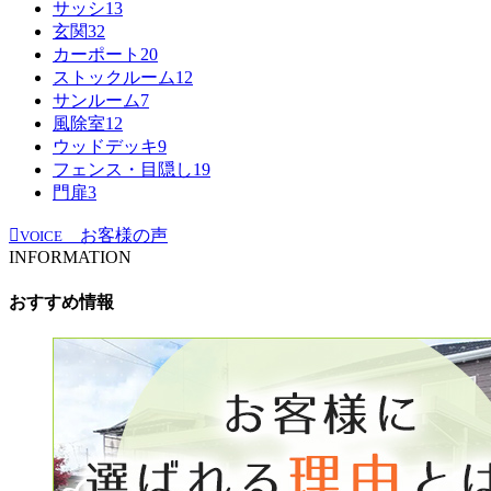
サッシ
13
玄関
32
カーポート
20
ストックルーム
12
サンルーム
7
風除室
12
ウッドデッキ
9
フェンス・目隠し
19
門扉
3
お客様の声
VOICE
INFORMATION
おすすめ情報