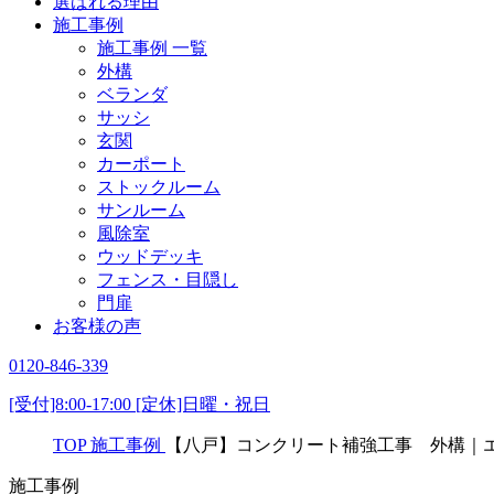
選ばれる理由
施工事例
施工事例 一覧
外構
ベランダ
サッシ
玄関
カーポート
ストックルーム
サンルーム
風除室
ウッドデッキ
フェンス・目隠し
門扉
お客様の声
0120-846-339
[受付]8:00-17:00 [定休]日曜・祝日
TOP
施工事例
【八戸】コンクリート補強工事 外構｜
施工事例