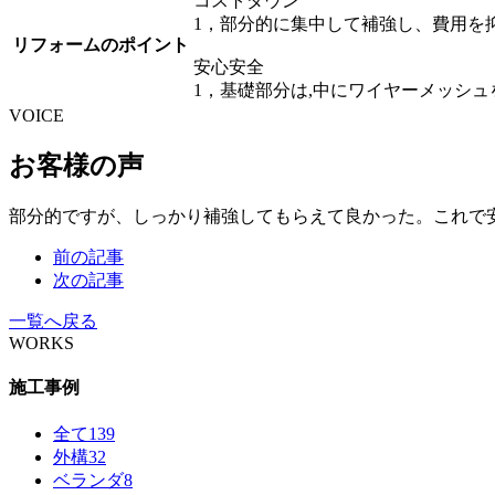
コストダウン
1，部分的に集中して補強し、費用を
リフォームのポイント
安心安全
1，基礎部分は,中にワイヤーメッシ
VOICE
お客様の声
部分的ですが、しっかり補強してもらえて良かった。これで
前の記事
次の記事
一覧へ戻る
WORKS
施工事例
全て
139
外構
32
ベランダ
8