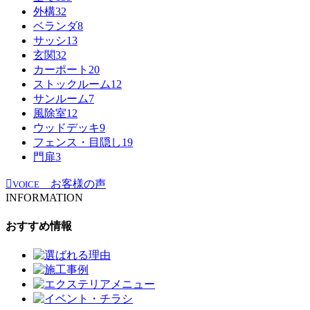
外構
32
ベランダ
8
サッシ
13
玄関
32
カーポート
20
ストックルーム
12
サンルーム
7
風除室
12
ウッドデッキ
9
フェンス・目隠し
19
門扉
3
お客様の声
VOICE
INFORMATION
おすすめ情報