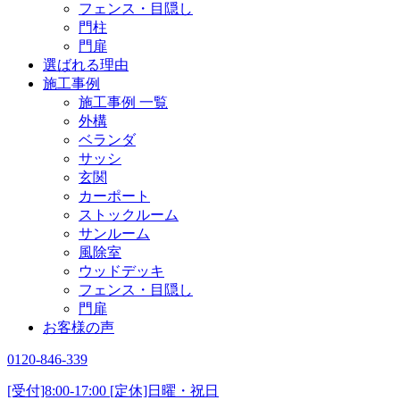
フェンス・目隠し
門柱
門扉
選ばれる理由
施工事例
施工事例 一覧
外構
ベランダ
サッシ
玄関
カーポート
ストックルーム
サンルーム
風除室
ウッドデッキ
フェンス・目隠し
門扉
お客様の声
0120-846-339
[受付]8:00-17:00 [定休]日曜・祝日