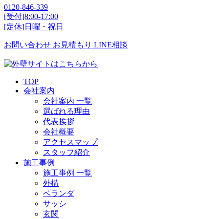
0120-846-339
[受付]8:00-17:00
[定休]日曜・祝日
お問い合わせ
お見積もり
LINE相談
TOP
会社案内
会社案内 一覧
選ばれる理由
代表挨拶
会社概要
アクセスマップ
スタッフ紹介
施工事例
施工事例 一覧
外構
ベランダ
サッシ
玄関