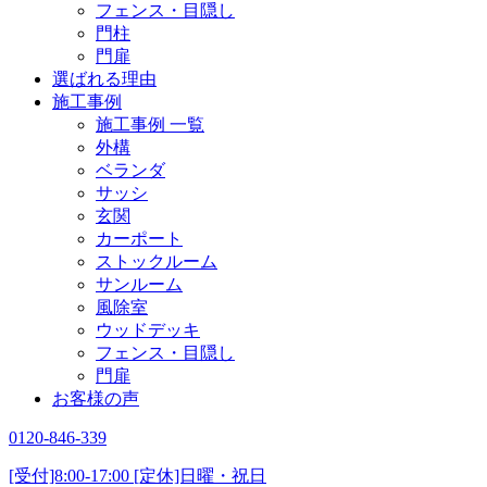
フェンス・目隠し
門柱
門扉
選ばれる理由
施工事例
施工事例 一覧
外構
ベランダ
サッシ
玄関
カーポート
ストックルーム
サンルーム
風除室
ウッドデッキ
フェンス・目隠し
門扉
お客様の声
0120-846-339
[受付]8:00-17:00 [定休]日曜・祝日