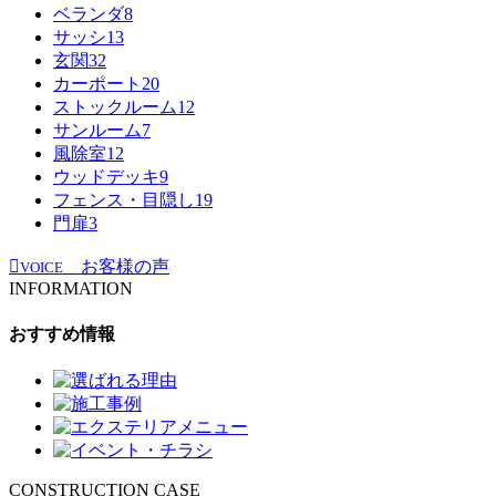
ベランダ
8
サッシ
13
玄関
32
カーポート
20
ストックルーム
12
サンルーム
7
風除室
12
ウッドデッキ
9
フェンス・目隠し
19
門扉
3
お客様の声
VOICE
INFORMATION
おすすめ情報
CONSTRUCTION CASE