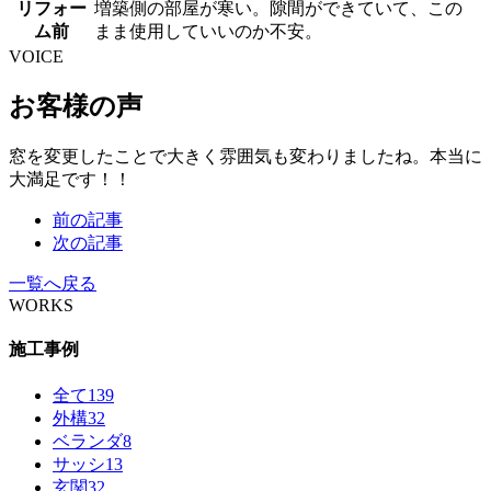
リフォー
増築側の部屋が寒い。隙間ができていて、この
ム前
まま使用していいのか不安。
VOICE
お客様の声
窓を変更したことで大きく雰囲気も変わりましたね。本当に
大満足です！！
前の記事
次の記事
一覧へ戻る
WORKS
施工事例
全て
139
外構
32
ベランダ
8
サッシ
13
玄関
32