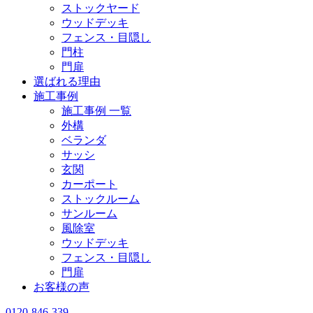
ストックヤード
ウッドデッキ
フェンス・目隠し
門柱
門扉
選ばれる理由
施工事例
施工事例 一覧
外構
ベランダ
サッシ
玄関
カーポート
ストックルーム
サンルーム
風除室
ウッドデッキ
フェンス・目隠し
門扉
お客様の声
0120-846-339