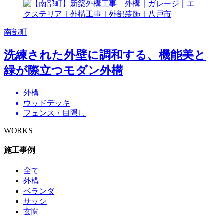
南部町
洗練された外壁に調和する、機能美と
緑が際立つモダン外構
外構
ウッドデッキ
フェンス・目隠し
WORKS
施工事例
全て
外構
ベランダ
サッシ
玄関