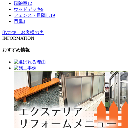
風除室
12
ウッドデッキ
9
フェンス・目隠し
19
門扉
3
お客様の声
VOICE
INFORMATION
おすすめ情報