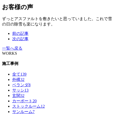
お客様の声
ずっとアスファルトを敷きたいと思っていました。これで雪
の日の除雪も楽になります。
前の記事
次の記事
一覧へ戻る
WORKS
施工事例
全て
139
外構
32
ベランダ
8
サッシ
13
玄関
32
カーポート
20
ストックルーム
12
サンルーム
7