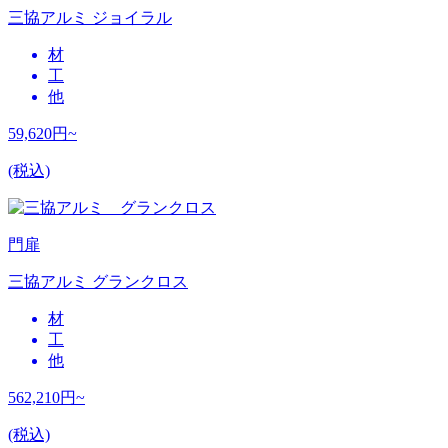
三協アルミ ジョイラル
材
工
他
59,620
円~
(税込)
門扉
三協アルミ グランクロス
材
工
他
562,210
円~
(税込)