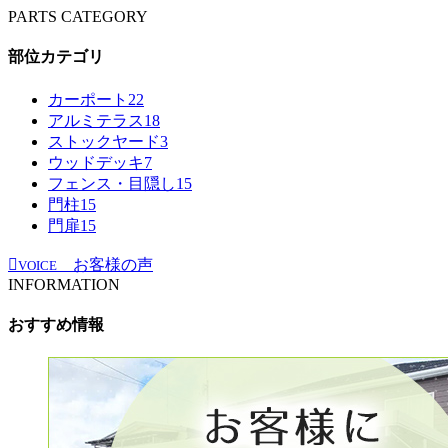
PARTS CATEGORY
部位カテゴリ
カーポート
22
アルミテラス
18
ストックヤード
3
ウッドデッキ
7
フェンス・目隠し
15
門柱
15
門扉
15
お客様の声
VOICE
INFORMATION
おすすめ情報