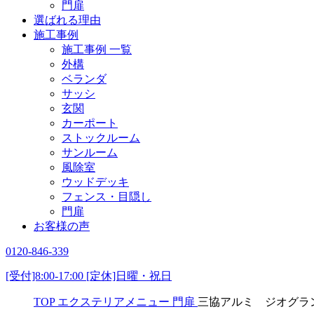
門扉
選ばれる理由
施工事例
施工事例 一覧
外構
ベランダ
サッシ
玄関
カーポート
ストックルーム
サンルーム
風除室
ウッドデッキ
フェンス・目隠し
門扉
お客様の声
0120-846-339
[受付]8:00-17:00 [定休]日曜・祝日
TOP
エクステリアメニュー
門扉
三協アルミ ジオグラ