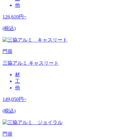
他
126,610
円~
(税込)
門扉
三協アルミ キャスリート
材
工
他
149,050
円~
(税込)
門扉