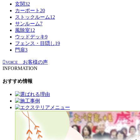
玄関
32
カーポート
20
ストックルーム
12
サンルーム
7
風除室
12
ウッドデッキ
9
フェンス・目隠し
19
門扉
3
お客様の声
VOICE
INFORMATION
おすすめ情報