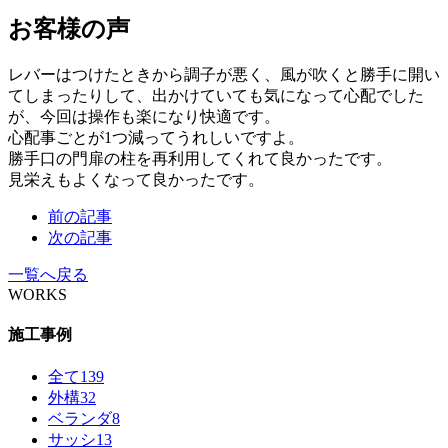
お客様の声
レバーはつけたときから調子が悪く、風が吹くと勝手に開い
てしまったりして、出かけていても気になって心配でした
が、今回は操作も楽になり快適です。
心配事ごとが1つ減ってうれしいですよ。
勝手口の門扉の柱を再利用してくれて良かったです。
見栄えもよくなって良かったです。
前の記事
次の記事
一覧へ戻る
WORKS
施工事例
全て
139
外構
32
ベランダ
8
サッシ
13