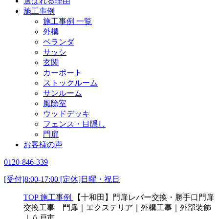
選ばれる理由
施工事例
施工事例 一覧
外構
ベランダ
サッシ
玄関
カーポート
ストックルーム
サンルーム
風除室
ウッドデッキ
フェンス・目隠し
門扉
お客様の声
0120-846-339
[受付]8:00-17:00 [定休]日曜・祝日
TOP
施工事例
【十和田】門扉レバー交換・勝手口門扉
交換工事 門扉｜エクステリア｜外構工事｜外部装飾
｜八戸市