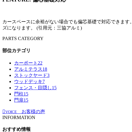
カースペースに余裕がない場合でも偏芯基礎で対応できます。
ズになります。 (引用元：三協アルミ)
PARTS CATEGORY
部位カテゴリ
カーポート
22
アルミテラス
18
ストックヤード
3
ウッドデッキ
7
フェンス・目隠し
15
門柱
15
門扉
15
お客様の声
VOICE
INFORMATION
おすすめ情報