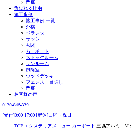
門扉
選ばれる理由
施工事例
施工事例 一覧
外構
ベランダ
サッシ
玄関
カーポート
ストックルーム
サンルーム
風除室
ウッドデッキ
フェンス・目隠し
門扉
お客様の声
0120-846-339
[受付]8:00-17:00 [定休]日曜・祝日
TOP
エクステリアメニュー
カーポート
三協アルミ M