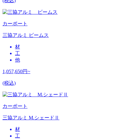
(税込)
カーポート
三協アルミ ビームス
材
工
他
1,057,650
円~
(税込)
カーポート
三協アルミ M.シェードⅡ
材
工