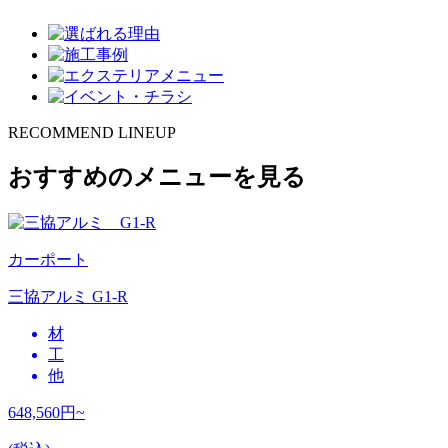
RECOMMEND LINEUP
おすすめのメニューを見る
カーポート
三協アルミ G1-R
材
工
他
648,560
円~