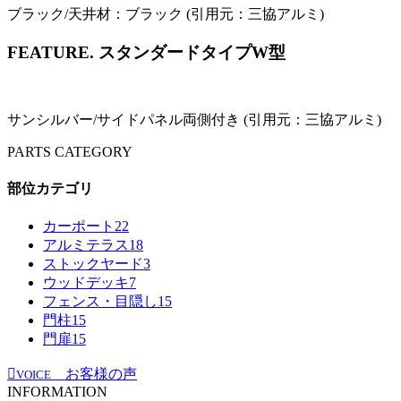
ブラック/天井材：ブラック (引用元：三協アルミ)
FEATURE.
スタンダードタイプW型
サンシルバー/サイドパネル両側付き (引用元：三協アルミ)
PARTS CATEGORY
部位カテゴリ
カーポート
22
アルミテラス
18
ストックヤード
3
ウッドデッキ
7
フェンス・目隠し
15
門柱
15
門扉
15
お客様の声
VOICE
INFORMATION