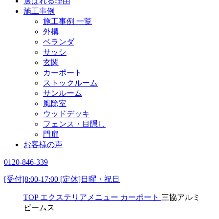
選ばれる理由
施工事例
施工事例 一覧
外構
ベランダ
サッシ
玄関
カーポート
ストックルーム
サンルーム
風除室
ウッドデッキ
フェンス・目隠し
門扉
お客様の声
0120-846-339
[受付]8:00-17:00 [定休]日曜・祝日
TOP
エクステリアメニュー
カーポート
三協アルミ
ビームス