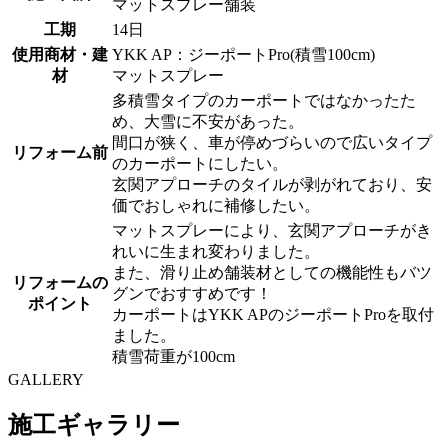
マットスプレー舗装
工期
14日
使用商材・建
YKK AP：ジーポートPro(積雪100cm)
材
マットスプレー
多積雪タイプのカーポートではなかったた
め、大雪に不安があった。
間口が狭く、車が停めづらいので広いタイプ
リフォーム前
のカーポートにしたい。
玄関アプローチのタイルが剥がれており、安
価でおしゃれに補修したい。
マットスプレーにより、玄関アプローチがき
れいに生まれ変わりました。
また、滑り止め舗装材としての機能性もバツ
リフォームの
グンでおすすめです！
ポイント
カーポートはYKK APのジーポートProを取付
ました。
積雪荷重が100cm
GALLERY
施工ギャラリー