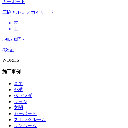
カーポート
三協アルミ スカイリード
材
工
398,200
円~
(税込)
WORKS
施工事例
全て
外構
ベランダ
サッシ
玄関
カーポート
ストックルーム
サンルーム