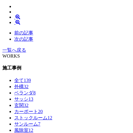
前の記事
次の記事
一覧へ戻る
WORKS
施工事例
全て
139
外構
32
ベランダ
8
サッシ
13
玄関
32
カーポート
20
ストックルーム
12
サンルーム
7
風除室
12