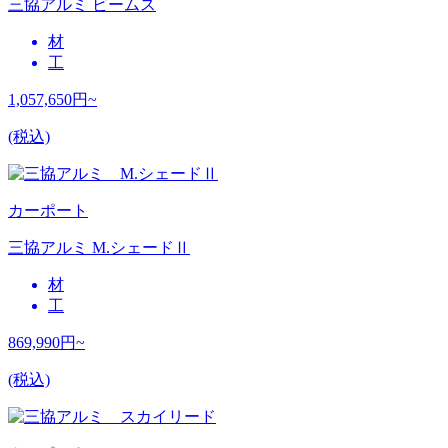
三協アルミ ビームス
材
工
1,057,650
円~
(税込)
カーポート
三協アルミ M.シェードⅡ
材
工
869,990
円~
(税込)